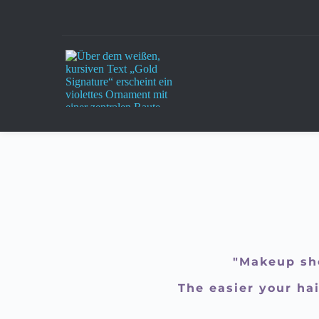
Zum
Inhalt
springen
"Makeup sho
The easier your hai