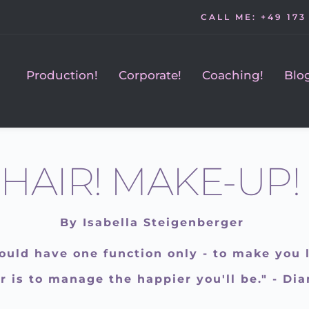
CALL ME: +49 173
Production!
Corporate!
Coaching!
Blo
HAIR! MAKE-UP! 
By Isabella Steigenberger 
uld have one function only - to make you l
r is to manage the happier you'll be." - D