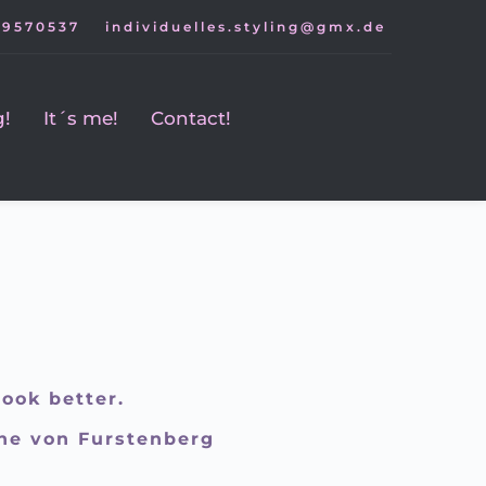
 9570537
individuelles.styling@gmx.de
g!
It´s me!
Contact!
ook better. 
iane von Furstenberg